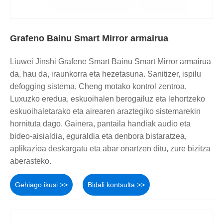
Grafeno Bainu Smart Mirror armairua
Liuwei Jinshi Grafene Smart Bainu Smart Mirror armairua
da, hau da, iraunkorra eta hezetasuna. Sanitizer, ispilu
defogging sistema, Cheng motako kontrol zentroa.
Luxuzko eredua, eskuoihalen berogailuz eta lehortzeko
eskuoihaletarako eta airearen araztegiko sistemarekin
hornituta dago. Gainera, pantaila handiak audio eta
bideo-aisialdia, eguraldia eta denbora bistaratzea,
aplikazioa deskargatu eta abar onartzen ditu, zure bizitza
aberasteko.
Gehiago ikusi >>
Bidali kontsulta >>