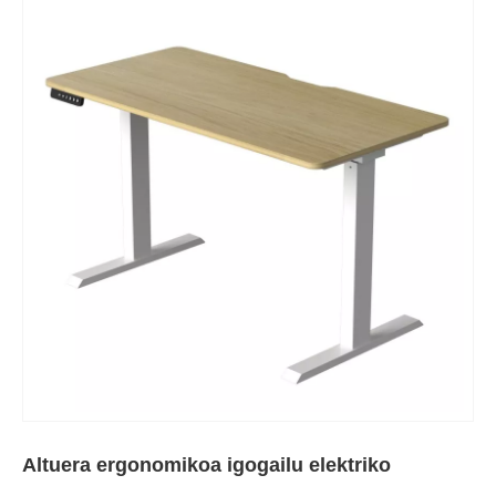
Altuera ergonomikoa igogailu elektriko