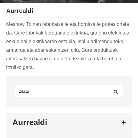
Aurrealdi
Meshow Txinan fabrikatzaile eta hornitzaile profesionala
da. Gure fabrikak berogailu elektrikoa, grafeno elektrikoa,
eskuoihal elektrikoaren estalkia, ispilu adimenduneko
armairua eta abar eskaintzen ditu. Gure produktuak
interesatzen bazaizu, galdetu dezakezu eta berehala
itzuliko gara.
Aurrealdi