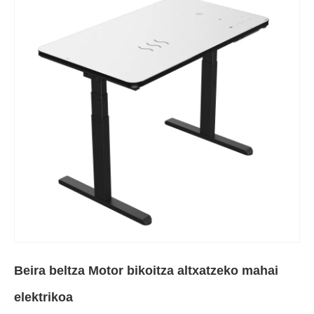
Beira beltza Motor bikoitza altxatzeko mahai
elektrikoa