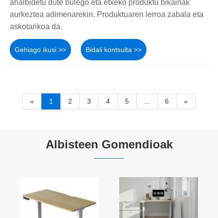
ahalbidetu dute bulego eta etxeko produktu bikainak
aurkeztea adimenarekin. Produktuaren lerroa zabala eta
askotarikoa da.
Gehiago ikusi >>
Bidali kontsulta >>
«
1
2
3
4
5
...
6
»
Albisteen Gomendioak