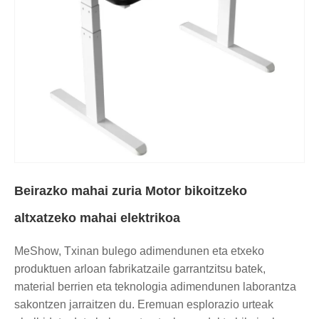
Beirazko mahai zuria Motor bikoitzeko
altxatzeko mahai elektrikoa
MeShow, Txinan bulego adimendunen eta etxeko
produktuen arloan fabrikatzaile garrantzitsu batek,
material berrien eta teknologia adimendunen laborantza
sakontzen jarraitzen du. Eremuan esplorazio urteak