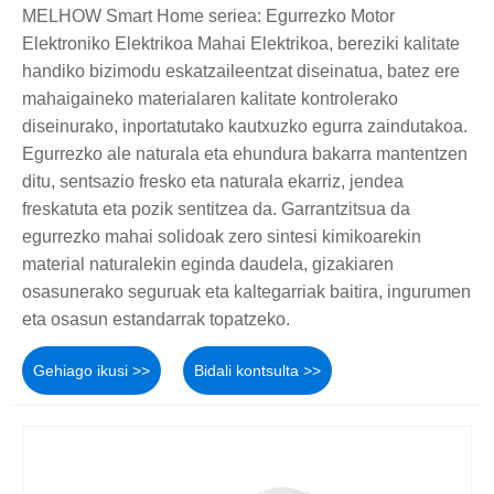
MELHOW Smart Home seriea: Egurrezko Motor
Elektroniko Elektrikoa Mahai Elektrikoa, bereziki kalitate
handiko bizimodu eskatzaileentzat diseinatua, batez ere
mahaigaineko materialaren kalitate kontrolerako
diseinurako, inportatutako kautxuzko egurra zaindutakoa.
Egurrezko ale naturala eta ehundura bakarra mantentzen
ditu, sentsazio fresko eta naturala ekarriz, jendea
freskatuta eta pozik sentitzea da. Garrantzitsua da
egurrezko mahai solidoak zero sintesi kimikoarekin
material naturalekin eginda daudela, gizakiaren
osasunerako seguruak eta kaltegarriak baitira, ingurumen
eta osasun estandarrak topatzeko.
Gehiago ikusi >>
Bidali kontsulta >>