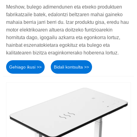
Meshow, bulego adimendunen eta etxeko produktuen
fabrikatzaile batek, edalontzi beltzaren mahai gaineko
mahaia berria jarri berri du. Izar produktu gisa, eredu hau
motor elektrikoaren altuera doitzeko funtzioarekin
hornituta dago, igogailu azkarra eta egonkorra lortuz,
hainbat eszenatokietara egokituz eta bulego eta
kalitatearen bizitza eraginkorrerako hoberena lortuz.
Gehiago ikusi >>
Bidali kontsulta >>