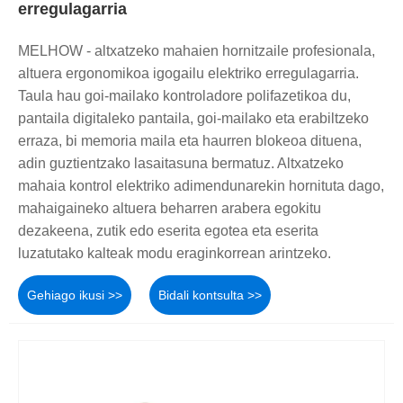
erregulagarria
MELHOW - altxatzeko mahaien hornitzaile profesionala,
altuera ergonomikoa igogailu elektriko erregulagarria.
Taula hau goi-mailako kontroladore polifazetikoa du,
pantaila digitaleko pantaila, goi-mailako eta erabiltzeko
erraza, bi memoria maila eta haurren blokeoa dituena,
adin guztientzako lasaitasuna bermatuz. Altxatzeko
mahaia kontrol elektriko adimendunarekin hornituta dago,
mahaigaineko altuera beharren arabera egokitu
dezakeena, zutik edo eserita egotea eta eserita
luzatutako kalteak modu eraginkorrean arintzeko.
Gehiago ikusi >>
Bidali kontsulta >>