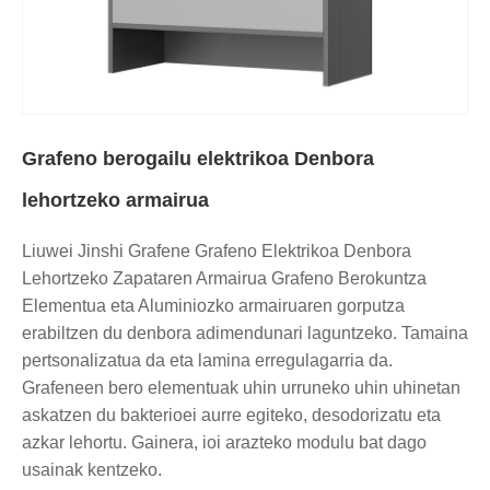
Grafeno berogailu elektrikoa Denbora
lehortzeko armairua
Liuwei Jinshi Grafene Grafeno Elektrikoa Denbora
Lehortzeko Zapataren Armairua Grafeno Berokuntza
Elementua eta Aluminiozko armairuaren gorputza
erabiltzen du denbora adimendunari laguntzeko. Tamaina
pertsonalizatua da eta lamina erregulagarria da.
Grafeneen bero elementuak uhin urruneko uhin uhinetan
askatzen du bakterioei aurre egiteko, desodorizatu eta
azkar lehortu. Gainera, ioi arazteko modulu bat dago
usainak kentzeko.