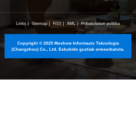
Links
|
Sitemap
|
RSS
|
XML
|
Pribatutasun politika
Copyright © 2025 Meshow Informazio Teknologia
(Changzhou) Co., Ltd. Eskubide guztiak erreserbatuta.