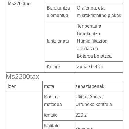
Ms2200tao
Berokuntza
Grafenoa, eta
elementua
mikrokristalino plakak
Tenperatura
Berokuntza
funtzionatu
Humidifikazioa
araztatzea
Boterea botatzea
Kolore
Zuria / beltza
Ms2200tax
izen
mota
zehaztapenak
Kontrol
Ukitu / Ahots /
metodoa
Urruneko kontrola
tentsio
220 z
Kalitate