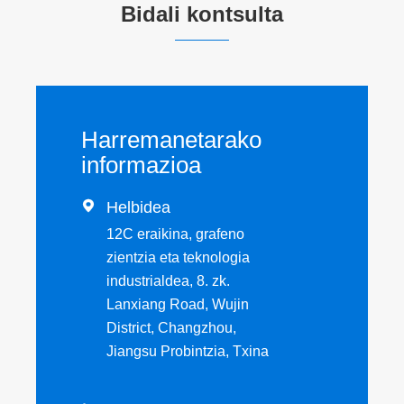
Bidali kontsulta
Harremanetarako
informazioa

Helbidea
12C eraikina, grafeno
zientzia eta teknologia
industrialdea, 8. zk.
Lanxiang Road, Wujin
District, Changzhou,
Jiangsu Probintzia, Txina