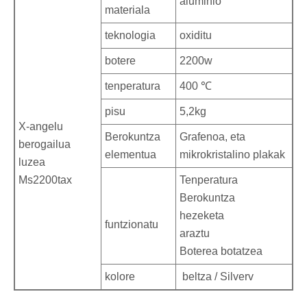
aluminio
materiala
teknologia
oxiditu
botere
2200w
tenperatura
400 ℃
pisu
5,2kg
X-angelu
Berokuntza
Grafenoa, eta
berogailua
elementua
mikrokristalino plakak
luzea
Ms2200tax
Tenperatura
Berokuntza
hezeketa
funtzionatu
araztu
Boterea botatzea
kolore
beltza / Silverv