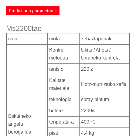
Produktuen parametroak
Ms2200tao
izen
mota
zehaztapenak
Kontrol
Ukitu / Ahots /
metodoa
Urruneko kontrola
tentsio
220 z
Kalitate
Hotz-murriztuko xafla
materiala
teknologia
spray-pintura
botere
2200w
Eskuineko
tenperatura
400 ℃
angelu
berogailua
pisu
4.4 kg