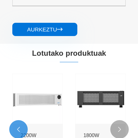
AURKEZTU

Lotutako produktuak


2200W
1800W