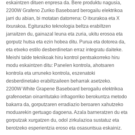
eskaintzen dituen enpresa da. Bere produktu nagusia,
2200W Grafeno Zuriko Baseboard berogailu elektrikoa
jarri du abian, bi motatan datorrena: O itxurakoa eta X
itxurakoa. Egiturazko teknologia beltza erabiltzen
jarraitzen du, gainazal leuna eta zuria, ukitu erosoa eta
gorputz hutsa eta ezin hobea ditu. Purua eta dotorea da,
eta etxeko estilo desberdinetan erraz integratu daiteke.
Meishi talde teknikoak hiru kontrol pentsakorreko hiru
modu eskaintzen ditu: Panelen kontrola, ahotsaren
kontrola eta urruneko kontrola, eszenatoki
desberdinetako erabiltzaileen beharrak asetzeko.
2200W White Grapene Baseboard berogailu elektrikoa
grafenoetan oinarritutako infragorriko berokuntza metodo
bakarra da, gorputzaren erradiazio beroaren xahutzeko
moduarekin gertuago dagoena. Azala barneratzen du eta
gorputzak xurgatzen du, odol zirkulazioa sustatuz eta
berotzeko esperientzia eroso eta osasuntsua eskainiz.