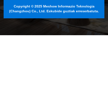
Copyright © 2025 Meshow Informazio Teknologia
(Changzhou) Co., Ltd. Eskubide guztiak erreserbatuta.