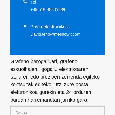

Tel
+86-519-88835989
Posta elektronikoa

David.feng@meshowit.com
Grafeno berogailuari, grafeno-
eskuoihalen, igogailu elektrikoaren
taularen edo prezioen zerrenda egiteko
kontsultak egiteko, utzi zure posta
elektronikoa gurekin eta 24 orduren
buruan harremanetan jarriko gara.