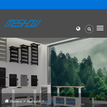
Hasiera
Aurrealdi
Grapene berogailua