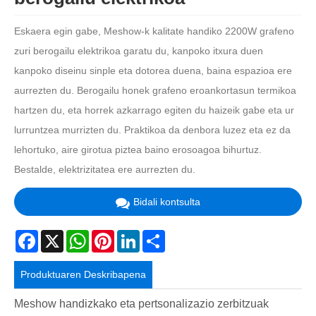
Eskaera egin gabe, Meshow-k kalitate handiko 2200W grafeno
zuri berogailu elektrikoa garatu du, kanpoko itxura duen
kanpoko diseinu sinple eta dotorea duena, baina espazioa ere
aurrezten du. Berogailu honek grafeno eroankortasun termikoa
hartzen du, eta horrek azkarrago egiten du haizeik gabe eta ur
lurruntzea murrizten du. Praktikoa da denbora luzez eta ez da
lehortuko, aire girotua piztea baino erosoagoa bihurtuz.
Bestalde, elektrizitatea ere aurrezten du.
Bidali kontsulta
Facebook
X
WhatsApp
Pinterest
LinkedIn
Share
Produktuaren Deskribapena
Meshow handizkako eta pertsonalizazio zerbitzuak