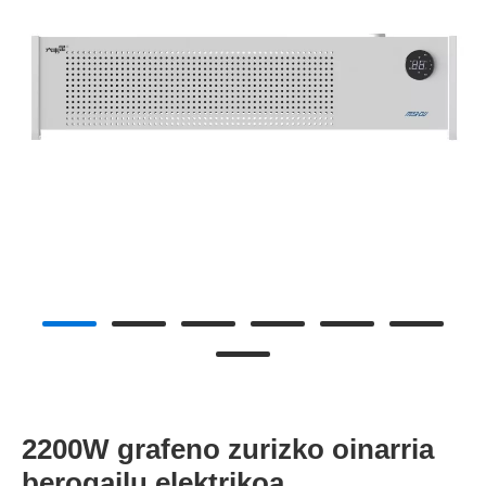
2200W grafeno zurizko oinarria
berogailu elektrikoa