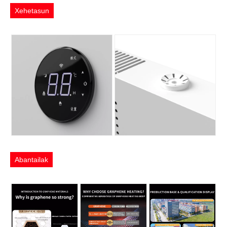
Xehetasun
Abantailak