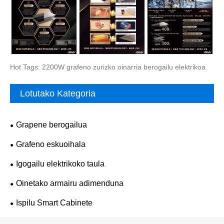
Hot Tags: 2200W grafeno zurizko oinarria berogailu elektrikoa
Lotutako Kategoria
Grapene berogailua
Grafeno eskuoihala
Igogailu elektrikoko taula
Oinetako armairu adimenduna
Ispilu Smart Cabinete